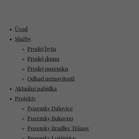
Úvod
Služby
Prodej bytu
Prodej domu
Prodej pozemku
Odhad nemovitosti
Aktuální nabídka
Projekty
Pozemky Dalovice
Pozemky Bukovno
Pozemky Bradlec Těšnov
Pozemky Luštěnice