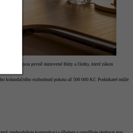
000 Kč. To jsou pevně stanovené lhůty a částky, které zákon
ého kolaudačního rozhodnutí pokuta až 500 000 Kč. Podnikatel může
 který zjednodušuje komunikaci s úřadem a umožňuje sledovat stav