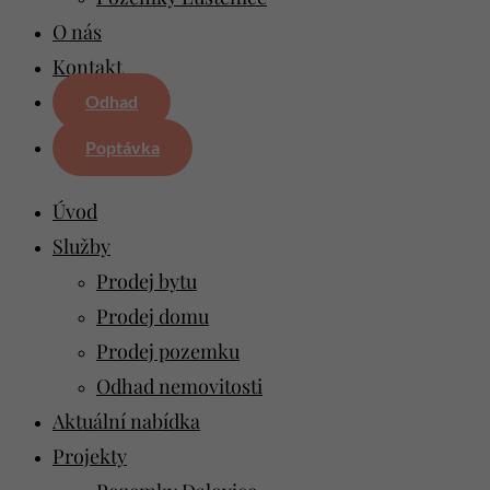
O nás
Kontakt
Odhad
Poptávka
Úvod
Služby
Prodej bytu
Prodej domu
Prodej pozemku
Odhad nemovitosti
Aktuální nabídka
Projekty