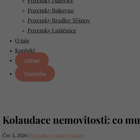
Pozemky Dalovice
Pozemky Bukovno
Pozemky Bradlec Těšnov
Pozemky Luštěnice
O nás
Kontakt
Odhad
Poptávka
Kolaudace nemovitosti: co mus
Čvc 3, 2026
|
Hypotéky a úvěrové služby