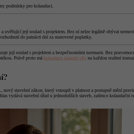
a ověřující její soulad s projektem. Bez ní nelze legálně obývat nemovi
ozhodnutí do patnácti dní za stanovené poplatky.
vrzuje její soulad s projektem a bezpečnostními normami. Bez pravomoc
potékou. Právě proto má
kolaudace zásadní vliv
na každou realitní trans
ní?
ový stavební zákon, který vstoupil v platnost a postupně mění pravidla
uhlas vydává stavební úřad u jednodušších staveb, zatímco kolaudační 