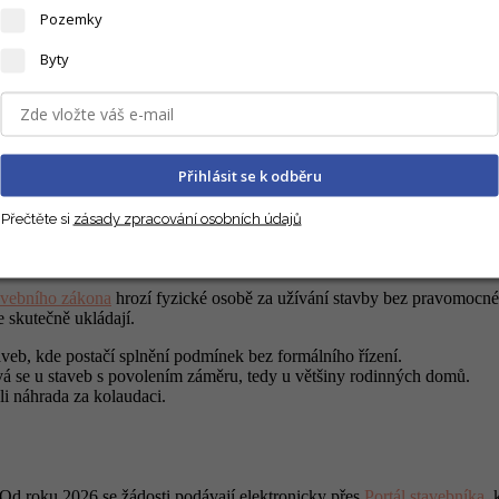
Pozemky
Byty
Přihlásit se k odběru
Přečtěte si
zásady zpracování osobních údajů
 podání žádosti. Správní poplatek za kolaudaci rodinného domu činí 1 
avebního zákona
hrozí fyzické osobě za užívání stavby bez pravomocn
e skutečně ukládají.
veb, kde postačí splnění podmínek bez formálního řízení.
vá se u staveb s povolením záměru, tedy u většiny rodinných domů.
i náhrada za kolaudaci.
 Od roku 2026 se žádosti podávají elektronicky přes
Portál stavebníka
,