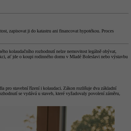
tost, zapisovat ji do katastru ani financovat hypotékou. Proces
ného kolaudačního rozhodnutí nelze nemovitost legálně obývat,
akci, ať jde o koupi rodinného domu v Mladé Boleslavi nebo výstavbu
 pro stavební řízení i kolaudaci. Zákon rozlišuje dva základní
rozhodnutí se vydává u staveb, které vyžadovaly povolení záměru,