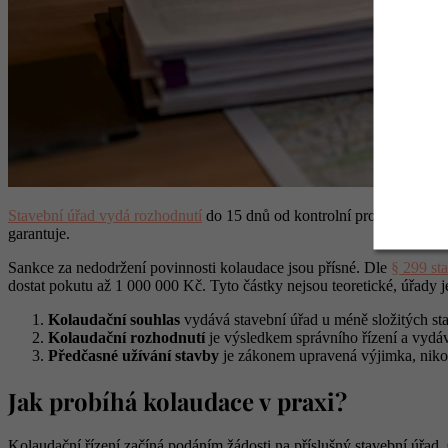
Stavební úřad vydá rozhodnutí
do 15 dnů od kontrolní prohlídky nebo
garantuje.
Sankce za nedodržení povinnosti kolaudace jsou přísné. Dle
§ 299 st
dostat pokutu až 1 000 000 Kč. Tyto částky nejsou teoretické, úřady j
Kolaudační souhlas
vydává stavební úřad u méně složitých sta
Kolaudační rozhodnutí
je výsledkem správního řízení a vydá
Předčasné užívání stavby
je zákonem upravená výjimka, nikol
Jak probíhá kolaudace v praxi?
Kolaudační řízení začíná podáním žádosti na příslušný stavební úřad.