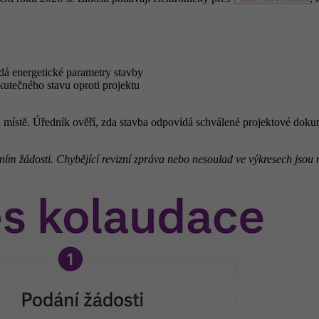
ádá energetické parametry stavby
kutečného stavu oproti projektu
a místě. Úředník ověří, zda stavba odpovídá schválené projektové dok
ím žádosti. Chybějící revizní zpráva nebo nesoulad ve výkresech jsou ne