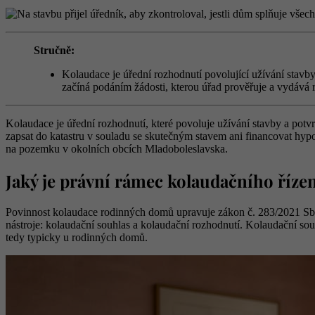
Stručně:
Kolaudace je úřední rozhodnutí povolující užívání stavby 
začíná podáním žádosti, kterou úřad prověřuje a vydává r
Kolaudace je úřední rozhodnutí, které povoluje užívání stavby a pot
zapsat do katastru v souladu se skutečným stavem ani financovat hy
na pozemku v okolních obcích Mladoboleslavska.
Jaký je právní rámec kolaudačního říze
Povinnost kolaudace rodinných domů upravuje zákon č. 283/2021 Sb., n
nástroje: kolaudační souhlas a kolaudační rozhodnutí. Kolaudační so
tedy typicky u rodinných domů.