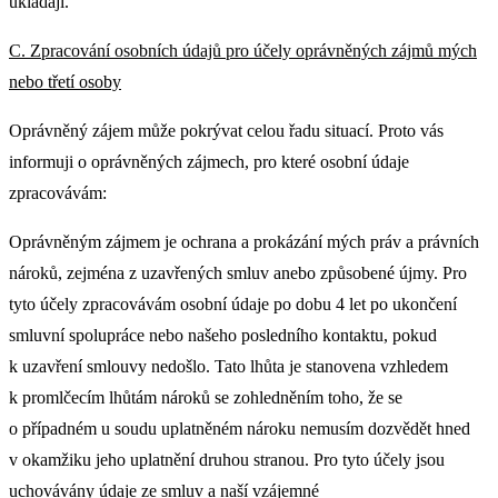
ukládají.
C. Zpracování osobních údajů pro účely oprávněných zájmů mých
nebo třetí osoby
Oprávněný zájem může pokrývat celou řadu situací. Proto vás
informuji o oprávněných zájmech, pro které osobní údaje
zpracovávám:
Oprávněným zájmem je ochrana a prokázání mých práv a právních
nároků, zejména z uzavřených smluv anebo způsobené újmy. Pro
tyto účely zpracovávám osobní údaje po dobu 4 let po ukončení
smluvní spolupráce nebo našeho posledního kontaktu, pokud
k uzavření smlouvy nedošlo. Tato lhůta je stanovena vzhledem
k promlčecím lhůtám nároků se zohledněním toho, že se
o případném u soudu uplatněném nároku nemusím dozvědět hned
v okamžiku jeho uplatnění druhou stranou. Pro tyto účely jsou
uchovávány údaje ze smluv a naší vzájemné