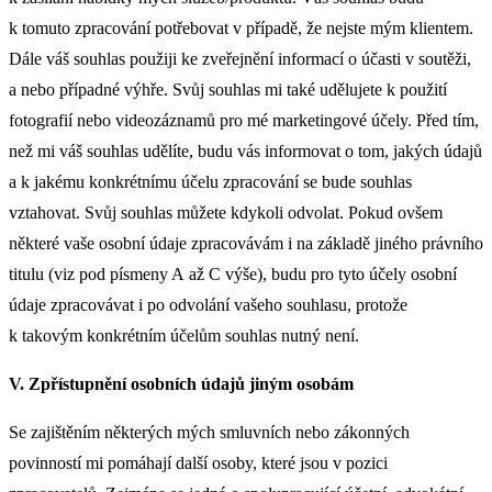
k tomuto zpracování potřebovat v případě, že nejste mým klientem.
Dále váš souhlas použiji ke zveřejnění informací o účasti v soutěži,
a nebo případné výhře. Svůj souhlas mi také udělujete k použití
fotografií nebo videozáznamů pro mé marketingové účely. Před tím,
než mi váš souhlas udělíte, budu vás informovat o tom, jakých údajů
a k jakému konkrétnímu účelu zpracování se bude souhlas
vztahovat. Svůj souhlas můžete kdykoli odvolat. Pokud ovšem
některé vaše osobní údaje zpracovávám i na základě jiného právního
titulu (viz pod písmeny A až C výše), budu pro tyto účely osobní
údaje zpracovávat i po odvolání vašeho souhlasu, protože
k takovým konkrétním účelům souhlas nutný není.
V. Zpřístupnění osobních údajů jiným osobám
Se zajištěním některých mých smluvních nebo zákonných
povinností mi pomáhají další osoby, které jsou v pozici