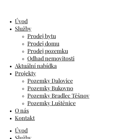
Úvod
Služby
Prodej bytu
Prodej domu
Prodej pozemku
Odhad nemovitosti
Aktuální nabídka
Projekty
Pozemky Dalovice
Pozemky Bukovno
Pozemky Bradlec Těšnov
Pozemky Luštěnice
O nás
Kontakt
Úvod
Služby