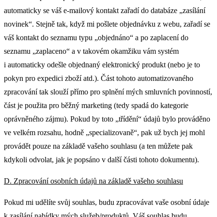
automaticky se váš e-mailový kontakt zařadí do databáze „zasílání
novinek“. Stejně tak, když mi pošlete objednávku z webu, zařadí se
váš kontakt do seznamu typu „objednáno“ a po zaplacení do
seznamu „zaplaceno“ a v takovém okamžiku vám systém
i automaticky odešle objednaný elektronický produkt (nebo je to
pokyn pro expedici zboží atd.). Část tohoto automatizovaného
zpracování tak slouží přímo pro splnění mých smluvních povinností,
část je použita pro běžný marketing (tedy spadá do kategorie
oprávněného zájmu). Pokud by toto „třídění“ údajů bylo prováděno
ve velkém rozsahu, hodně „specializovaně“, pak už bych jej mohl
provádět pouze na základě vašeho souhlasu (a ten můžete pak
kdykoli odvolat, jak je popsáno v další části tohoto dokumentu).
D. Zpracování osobních údajů na základě vašeho souhlasu
Pokud mi udělíte svůj souhlas, budu zpracovávat vaše osobní údaje
k zasílání nabídky mých služeb/produktů. Váš souhlas budu