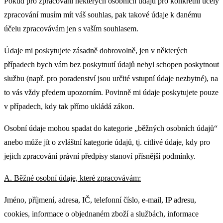
Pokud pro zpracování některých osobních údajů pro konkrétní účely
zpracování musím mít váš souhlas, pak takové údaje k danému
účelu zpracovávám jen s vaším souhlasem.
Údaje mi poskytujete zásadně dobrovolně, jen v některých
případech bych vám bez poskytnutí údajů nebyl schopen poskytnout
službu (např. pro poradenství jsou určité vstupní údaje nezbytné), na
to vás vždy předem upozorním. Povinně mi údaje poskytujete pouze
v případech, kdy tak přímo ukládá zákon.
Osobní údaje mohou spadat do kategorie „běžných osobních údajů“
anebo může jít o zvláštní kategorie údajů, tj. citlivé údaje, kdy pro
jejich zpracování právní předpisy stanoví přísnější podmínky.
A. Běžné osobní údaje, které zpracovávám:
Jméno, příjmení, adresa, IČ, telefonní číslo, e-mail, IP adresu,
cookies, informace o objednaném zboží a službách, informace