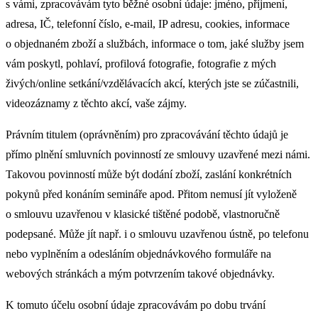
s vámi, zpracovávám tyto běžné osobní údaje: jméno, příjmení,
adresa, IČ, telefonní číslo, e-mail, IP adresu, cookies, informace
o objednaném zboží a službách, informace o tom, jaké služby jsem
vám poskytl, pohlaví, profilová fotografie, fotografie z mých
živých/online setkání/vzdělávacích akcí, kterých jste se zúčastnili,
videozáznamy z těchto akcí, vaše zájmy.
Právním titulem (oprávněním) pro zpracovávání těchto údajů je
přímo plnění smluvních povinností ze smlouvy uzavřené mezi námi.
Takovou povinností může být dodání zboží, zaslání konkrétních
pokynů před konáním semináře apod. Přitom nemusí jít vyloženě
o smlouvu uzavřenou v klasické tištěné podobě, vlastnoručně
podepsané. Může jít např. i o smlouvu uzavřenou ústně, po telefonu
nebo vyplněním a odesláním objednávkového formuláře na
webových stránkách a mým potvrzením takové objednávky.
K tomuto účelu osobní údaje zpracovávám po dobu trvání