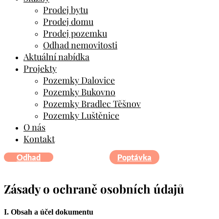
Prodej bytu
Prodej domu
Prodej pozemku
Odhad nemovitosti
Aktuální nabídka
Projekty
Pozemky Dalovice
Pozemky Bukovno
Pozemky Bradlec Těšnov
Pozemky Luštěnice
O nás
Kontakt
Odhad
Poptávka
Zásady o ochraně osobních údajů
I. Obsah a účel dokumentu