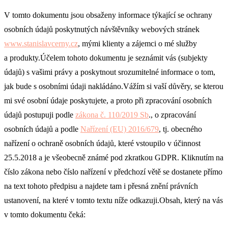
V tomto dokumentu jsou obsaženy informace týkající se ochrany
osobních údajů poskytnutých návštěvníky webových stránek
www.
stanislavcerny.cz
, mými klienty a zájemci o mé služby
a produkty.Účelem tohoto dokumentu je seznámit vás (subjekty
údajů) s vašimi právy a poskytnout srozumitelné informace o tom,
jak bude s osobními údaji nakládáno.Vážím si vaší důvěry, se kterou
mi své osobní údaje poskytujete, a proto při zpracování osobních
údajů postupuji podle
zákona č. 110/2019 Sb
., o zpracování
osobních údajů a podle
Nařízení (EU) 2016/679
, tj. obecného
nařízení o ochraně osobních údajů, které vstoupilo v účinnost
25.5.2018 a je všeobecně známé pod zkratkou GDPR. Kliknutím na
číslo zákona nebo číslo nařízení v předchozí větě se dostanete přímo
na text tohoto předpisu a najdete tam i přesná znění právních
ustanovení, na které v tomto textu níže odkazuji.Obsah, který na vás
v tomto dokumentu čeká: