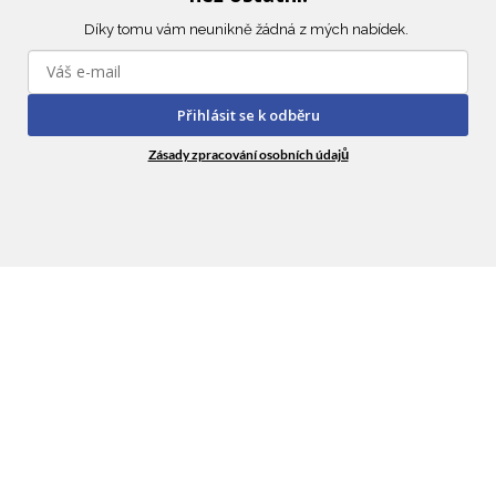
Díky tomu vám neunikně žádná z mých nabídek.
Stanislav Černý
Telefon
Přihlásit se k odběru
Zásady zpracování osobních údajů
+420733228816
Email
info@realitnitymcerny.cz
Jméno
Telefonní číslo
E-mail