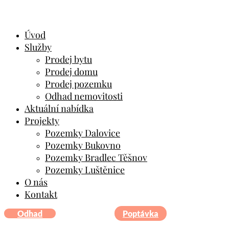
Úvod
Služby
Prodej bytu
Prodej domu
Prodej pozemku
Odhad nemovitosti
Aktuální nabídka
Projekty
Pozemky Dalovice
Pozemky Bukovno
Pozemky Bradlec Těšnov
Pozemky Luštěnice
O nás
Kontakt
Odhad
Poptávka