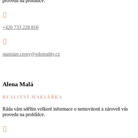
provedu na prohlídce.

+420 733 228 816

stanislav.cerny@edoreality.cz
Alena Malá
REALITNÍ MAKLÉŘKA
Ráda vám sdělím veškeré informace o nemovitosti a zároveň vás
provedu na prohlídce.
