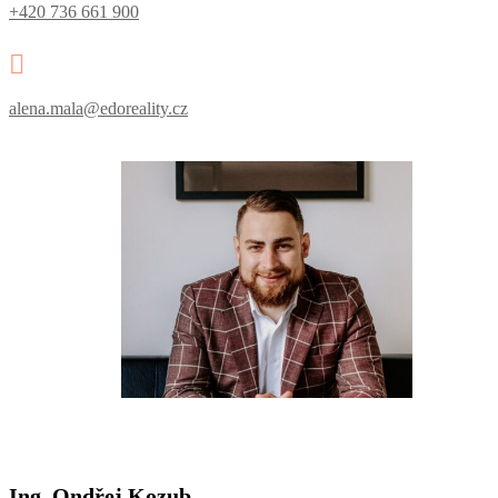
+420 736 661 900

alena.mala@edoreality.cz
Ing. Ondřej Kozub