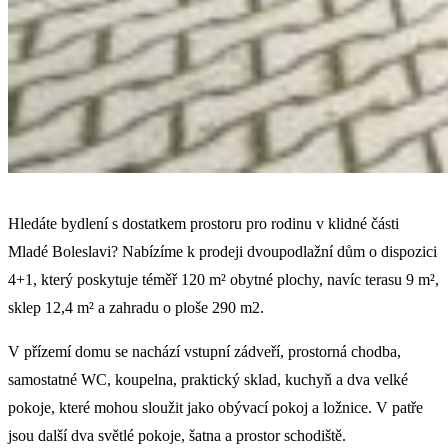
Hledáte bydlení s dostatkem prostoru pro rodinu v klidné části
Mladé Boleslavi? Nabízíme k prodeji dvoupodlažní dům o dispozici
4+1, který poskytuje téměř 120 m² obytné plochy, navíc terasu 9 m²,
sklep 12,4 m² a zahradu o ploše 290 m2.
V přízemí domu se nachází vstupní zádveří, prostorná chodba,
samostatné WC, koupelna, praktický sklad, kuchyň a dva velké
pokoje, které mohou sloužit jako obývací pokoj a ložnice. V patře
jsou další dva světlé pokoje, šatna a prostor schodiště.