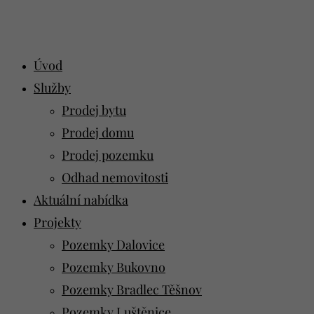
Úvod
Služby
Prodej bytu
Prodej domu
Prodej pozemku
Odhad nemovitosti
Aktuální nabídka
Projekty
Pozemky Dalovice
Pozemky Bukovno
Pozemky Bradlec Těšnov
Pozemky Luštěnice