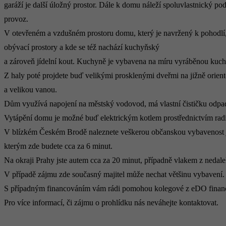
garáží je další úložný prostor. Dále k domu náleží spoluvlastnický p
provoz.
V otevřeném a vzdušném prostoru domu, který je navržený k pohodlí, b
obývací prostory a kde se též nachází kuchyňský
a zároveň jídelní kout. Kuchyně je vybavena na míru vyráběnou kuch
Z haly poté projdete buď velikými prosklenými dveřmi na jižně orient
a velikou vanou.
Dům využívá napojení na městský vodovod, má vlastní čističku odpad
Vytápění domu je možné buď elektrickým kotlem prostřednictvím radi
V blízkém Českém Brodě naleznete veškerou občanskou vybavenost ja
kterým zde budete cca za 6 minut.
Na okraji Prahy jste autem cca za 20 minut, případně vlakem z nedal
V případě zájmu zde současný majitel může nechat většinu vybavení.
S případným financováním vám rádi pomohou kolegové z eDO finan
Pro více informací, či zájmu o prohlídku nás neváhejte kontaktovat.