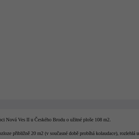
bci Nová Ves II u Českého Brodu o užitné ploše 108 m2.
zloze přibližně 20 m2 (v současné době probíhá kolaudace), rozlehlá u