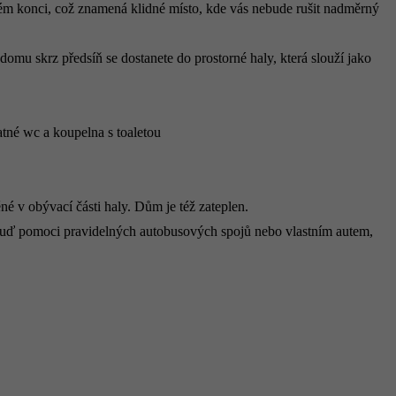
epém konci, což znamená klidné místo, kde vás nebude rušit nadměrný
omu skrz předsíň se dostanete do prostorné haly, která slouží jako
atné wc a koupelna s toaletou
 v obývací části haly. Dům je též zateplen.
buď pomoci pravidelných autobusových spojů nebo vlastním autem,