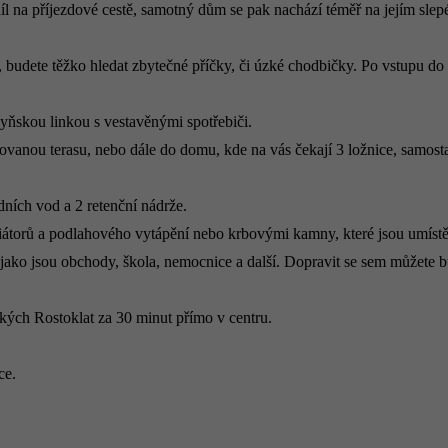
odíl na příjezdové cestě, samotný dům se pak nachází téměř na jejím sl
udete těžko hledat zbytečné příčky, či úzké chodbičky. Po vstupu do d
yňskou linkou s vestavěnými spotřebiči.
ovanou terasu, nebo dále do domu, kde na vás čekají 3 ložnice, samost
ních vod a 2 retenční nádrže.
átorů a podlahového vytápění nebo krbovými kamny, které jsou umístěné
ko jsou obchody, škola, nemocnice a další. Dopravit se sem můžete 
ekých Rostoklat za 30 minut přímo v centru.
ce.