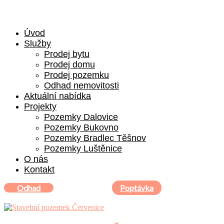
Úvod
Služby
Prodej bytu
Prodej domu
Prodej pozemku
Odhad nemovitosti
Aktuální nabídka
Projekty
Pozemky Dalovice
Pozemky Bukovno
Pozemky Bradlec Těšnov
Pozemky Luštěnice
O nás
Kontakt
Odhad
Poptávka