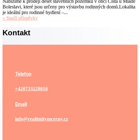
Nabízíme k prodeji deset stavebních pozemků v obci Čistá u Mladé
Boleslavi, které jsou určeny pro výstavbu rodinných domů.Lokalita
je ideální pro rodinné bydlení –...
« Starší příspěvky
Kontakt
Telefon
+420733228816
Email
info@realitnitymcerny.cz