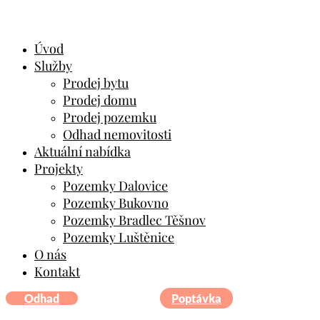
Úvod
Služby
Prodej bytu
Prodej domu
Prodej pozemku
Odhad nemovitosti
Aktuální nabídka
Projekty
Pozemky Dalovice
Pozemky Bukovno
Pozemky Bradlec Těšnov
Pozemky Luštěnice
O nás
Kontakt
Odhad
Poptávka