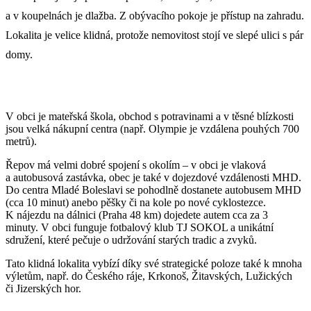
a v koupelnách je dlažba. Z obývacího pokoje je přístup na zahradu.
Lokalita je velice klidná, protože nemovitost stojí ve slepé ulici s pár
domy.
V obci je mateřská škola, obchod s potravinami a v těsné blízkosti
jsou velká nákupní centra (např. Olympie je vzdálena pouhých 700
metrů).
Řepov má velmi dobré spojení s okolím – v obci je vlaková
a autobusová zastávka, obec je také v dojezdové vzdálenosti MHD.
Do centra Mladé Boleslavi se pohodlně dostanete autobusem MHD
(cca 10 minut) anebo pěšky či na kole po nové cyklostezce.
K nájezdu na dálnici (Praha 48 km) dojedete autem cca za 3
minuty. V obci funguje fotbalový klub TJ SOKOL a unikátní
sdružení, které pečuje o udržování starých tradic a zvyků.
Tato klidná lokalita vybízí díky své strategické poloze také k mnoha
výletům, např. do Českého ráje, Krkonoš, Žitavských, Lužických
či Jizerských hor.