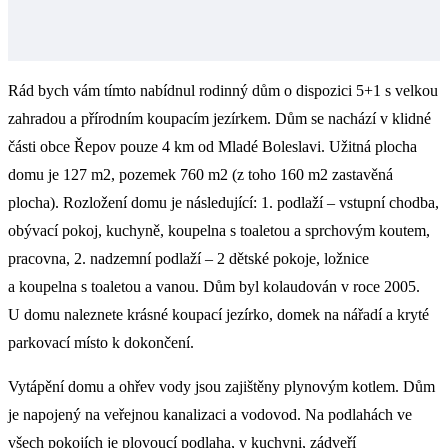
Rád bych vám tímto nabídnul rodinný dům o dispozici 5+1 s velkou
zahradou a přírodním koupacím jezírkem. Dům se nachází v klidné
části obce Řepov pouze 4 km od Mladé Boleslavi. Užitná plocha
domu je 127 m2, pozemek 760 m2 (z toho 160 m2 zastavěná
plocha). Rozložení domu je následující: 1. podlaží – vstupní chodba,
obývací pokoj, kuchyně, koupelna s toaletou a sprchovým koutem,
pracovna, 2. nadzemní podlaží – 2 dětské pokoje, ložnice
a koupelna s toaletou a vanou. Dům byl kolaudován v roce 2005.
U domu naleznete krásné koupací jezírko, domek na nářadí a kryté
parkovací místo k dokončení.
Vytápění domu a ohřev vody jsou zajištěny plynovým kotlem. Dům
je napojený na veřejnou kanalizaci a vodovod. Na podlahách ve
všech pokojích je plovoucí podlaha, v kuchyni, zádveří