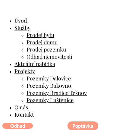
Úvod
Služby
Prodej bytu
Prodej domu
Prodej pozemku
Odhad nemovitosti
Aktuální nabídka
Projekty
Pozemky Dalovice
Pozemky Bukovno
Pozemky Bradlec Těšnov
Pozemky Luštěnice
O nás
Kontakt
Odhad
Poptávka