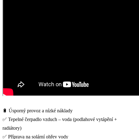
🔋 Úsporný provoz a nízké náklady
✅ Tepelné čerpadlo vzduch – voda (podlahové vytápění +
radiátory)
✅ Příprava na solární ohřev vody