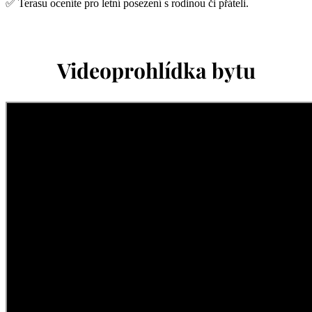
✅ Terasu oceníte pro letní posezení s rodinou či přáteli.
Videoprohlídka bytu