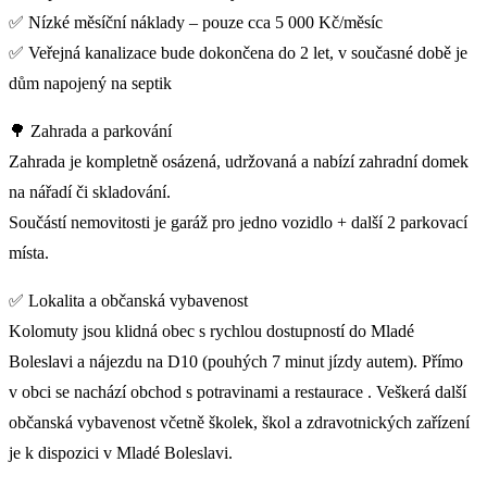
✅ Nízké měsíční náklady – pouze cca 5 000 Kč/měsíc
✅ Veřejná kanalizace bude dokončena do 2 let, v současné době je
dům napojený na septik
🌳 Zahrada a parkování
Zahrada je kompletně osázená, udržovaná a nabízí zahradní domek
na nářadí či skladování.
Součástí nemovitosti je garáž pro jedno vozidlo + další 2 parkovací
místa.
✅ Lokalita a občanská vybavenost
Kolomuty jsou klidná obec s rychlou dostupností do Mladé
Boleslavi a nájezdu na D10 (pouhých 7 minut jízdy autem). Přímo
v obci se nachází obchod s potravinami a restaurace . Veškerá další
občanská vybavenost včetně školek, škol a zdravotnických zařízení
je k dispozici v Mladé Boleslavi.