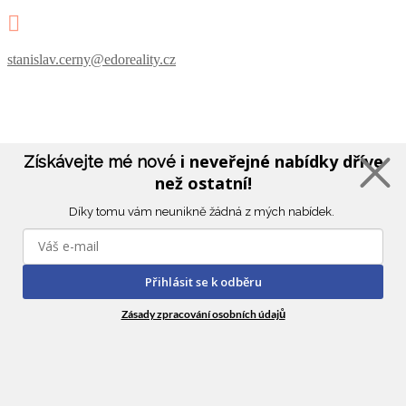

stanislav.cerny@edoreality.cz
i neveřejné nabídky dříve
Získávejte mé nové
než ostatní!
Díky tomu vám neunikně žádná z mých nabídek.
Přihlásit se k odběru
Zásady zpracování osobních údajů
Ing. Ondřej Kozub